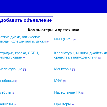
Компьютеры и оргтехника
сткие диски, оптические
ИБП (UPS)
[0]
иводы, флешь-карты, диски
[0]
ртриджи, краска, СБПЧ,
Клавиатуры, мышки, джойстики
мплектующие
средства взаимодействия
[0]
[0]
мплектующие
Мониторы
[0]
[0]
ноблоки
МФУ
[0]
[0]
утбуки
Настольные ПК
[0]
[0]
аншеты
Принтеры
[0]
[0]