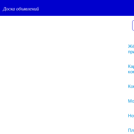
Доска объявлений
Жё
пр
Ка
ко
Ко
Мо
Но
Пл