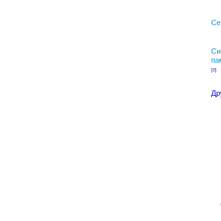
Се
Си
па
[0]
Др