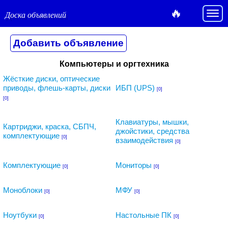
🔥
Доска объявлений
Компьютеры и оргтехника
Жёсткие диски, оптические
приводы, флешь-карты, диски
ИБП (UPS)
[0]
[0]
Клавиатуры, мышки,
Картриджи, краска, СБПЧ,
джойстики, средства
комплектующие
[0]
взаимодействия
[0]
Комплектующие
Мониторы
[0]
[0]
Моноблоки
МФУ
[0]
[0]
Ноутбуки
Настольные ПК
[0]
[0]