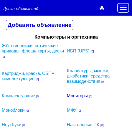
🔥
Доска объявлений
Компьютеры и оргтехника
Жёсткие диски, оптические
приводы, флешь-карты, диски
ИБП (UPS)
[0]
[0]
Клавиатуры, мышки,
Картриджи, краска, СБПЧ,
джойстики, средства
комплектующие
[0]
взаимодействия
[0]
Комплектующие
Мониторы
[0]
[0]
Моноблоки
МФУ
[0]
[0]
Ноутбуки
Настольные ПК
[0]
[0]