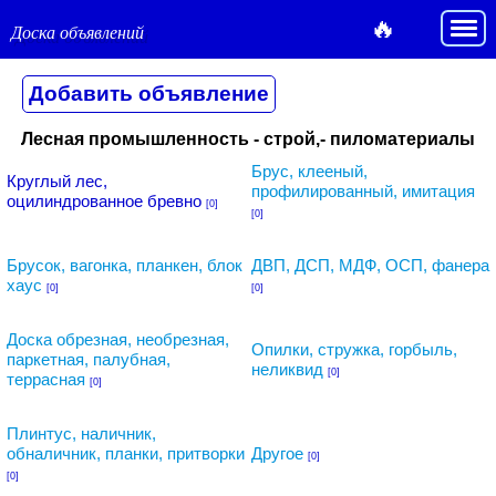
🔥
Доска объявлений
Лесная промышленность - строй,- пиломатериалы
Брус, клееный,
Круглый лес,
профилированный, имитация
оцилиндрованное бревно
[0]
[0]
Брусок, вагонка, планкен, блок
ДВП, ДСП, МДФ, ОСП, фанера
хаус
[0]
[0]
Доска обрезная, необрезная,
Опилки, стружка, горбыль,
паркетная, палубная,
неликвид
[0]
террасная
[0]
Плинтус, наличник,
обналичник, планки, притворки
Другое
[0]
[0]