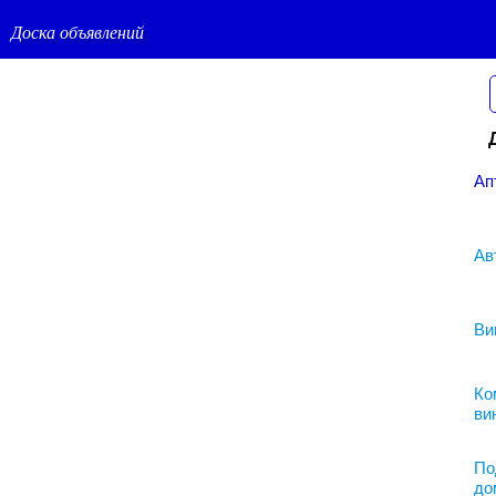
Доска объявлений
Ап
Ав
Ви
Ко
ви
По
до