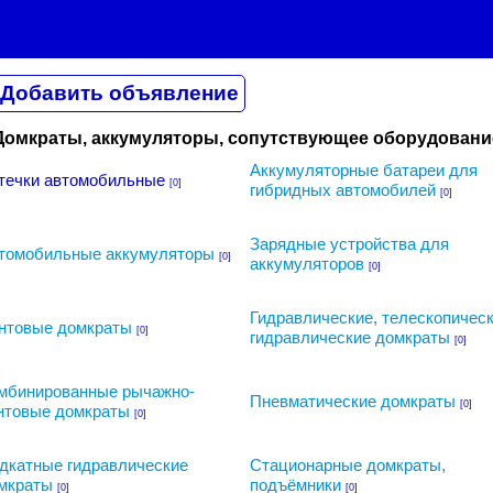
Домкраты, аккумуляторы, сопутствующее оборудовани
Аккумуляторные батареи для
течки автомобильные
[0]
гибридных автомобилей
[0]
Зарядные устройства для
томобильные аккумуляторы
[0]
аккумуляторов
[0]
Гидравлические, телескопичес
нтовые домкраты
[0]
гидравлические домкраты
[0]
мбинированные рычажно-
Пневматические домкраты
[0]
нтовые домкраты
[0]
дкатные гидравлические
Стационарные домкраты,
мкраты
подъёмники
[0]
[0]