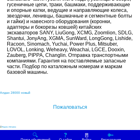
гусеничные цепи, траки, башмаки, поддерживающие 
и опорные катки, ведущие и направляющие колеса, 
звездочки, ленивцы, башмачные и сегментные болты 
и гайки) и навесного оборудования (коронки, 
адаптеры и бокорезы ковшей) китайских 
экскаваторов SANY, LiuGong, XCMG, Zoomlion, SDLG, 
Shantui, JonyAng, XGMA, SunWard, LongGong, Lishide, 
Racoon, Sinomach, Yuchai, Power Plus, Mitsuber, 
LOVOL, Lonking, Weheavy, Weachai, LGCE, Dooxin, 
Zauberg, PIPPA, Changlin. Отправка транспортными 
компаниями. Гарантия на поставляемые запасные 
части. Подбор по каталожным номерам и маркам 
базовой машины.

Алдан 28000 новый
Пожаловаться
🔍
❓
🚪
🔑
Поиск объявлений
О сайте
Войти
Регистрация