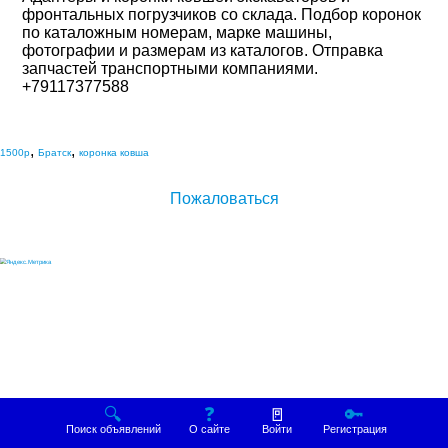
фронтальных погрузчиков со склада. Подбор коронок 
по каталожным номерам, марке машины, 
фотографии и размерам из каталогов. Отправка 
запчастей транспортными компаниями. 
+79117377588

,
,
1500р
Братск
коронка ковша
Пожаловаться
🔍
❓
🚪
🔑
Поиск объявлений
О сайте
Войти
Регистрация